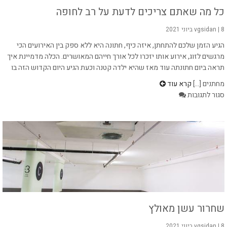
לצרכן
כל מה שאתם צריכים לדעת על רב לחופה
8 ביוני 2021
|
vgsidan
הגיע הזמן שלכם להתחתן, איזה כיף, חתונה היא ללא ספק בין האירועים הכי
מרגשים לזוג, אירוע אותו יזכרו לכל אורך חייהם המאושרים. הכלה מדמיינת איך
תראה ביום חתונתה עוד מאז שהיא ילדה קטנה וכעת הגיע היום הקדוש הזה בו
מחתנים [...]
קרא עוד
על
סגור לתגובות
כל
מה
שאתם
צריכים
לדעת
על
רב
לחופה
שחרור עשן מאולץ
8 ביוני 2021
|
vgsidan