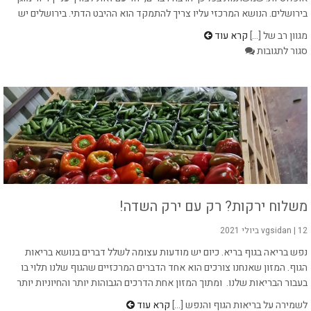
בירושלים. הנושא המרכזי עליו צריך להתמקד הוא ההיבט הדתי. בירושלים יש
מגוון רב של [...]
קרא עוד
על
סגור לתגובות
איך
לבחור
דיור
מוגן
בירושלים?
משלוח ירקות? רק עם ירק השדה!
12 ביולי 2021
|
vgsidan
נפש בריאה בגוף בריא. כיום יש מודעות עצומה לשלל דברים בנושא בריאות
הגוף. המזון שאנחנו צורכים הוא אחד הדברים המרכזיים שהגוף שלנו תלוי בו
בעבור הבריאות שלנו. ומתוך המזון אחת הדרכים הגבוהות יותר והחיוניות יותר
לשמירה על בריאות הגוף והנפש [...]
קרא עוד