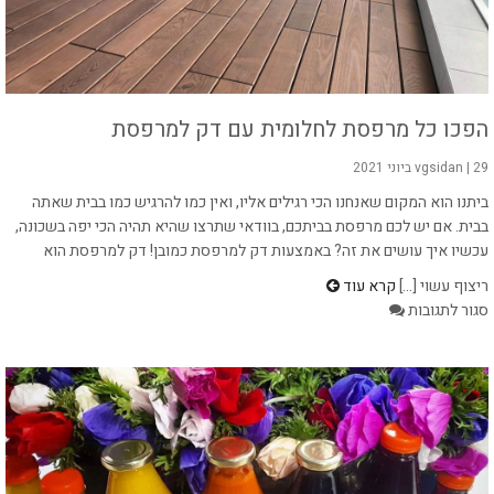
אבות
לדתיים
הפכו כל מרפסת לחלומית עם דק למרפסת
29 ביוני 2021
|
vgsidan
ביתנו הוא המקום שאנחנו הכי רגילים אליו, ואין כמו להרגיש כמו בבית שאתה
בבית. אם יש לכם מרפסת בביתכם, בוודאי שתרצו שהיא תהיה הכי יפה בשכונה,
עכשיו איך עושים את זה? באמצעות דק למרפסת כמובן! דק למרפסת הוא
ריצוף עשוי [...]
קרא עוד
על
סגור לתגובות
הפכו
כל
מרפסת
לחלומית
עם
דק
למרפסת