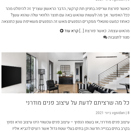
כאשר פורצת שריפה בחניון תת קרקעי, הדבר הראשון שצריך זה להימלט מהר
ככל האפשר. אך מה לעשות שהאש באה עם תוצר הלוואי שלה שהוא עשן?
כאחוז כמעט טוטאלי ממקרים הנפגעים מאש זה הנפגעים משאיפת עשן כתוצאה
מהאש עצמה. כאשר פורצת [...]
קרא עוד
על
סגור לתגובות
שחרור
עשן
מאולץ
כל מה שרציתם לדעת על עיצוב פנים מודרני
8 ביוני 2021
|
vgsidan
עיצוב פנים מודרני, או בשמו הנפוץ – עיצוב פנים עכשווי הינו עיצוב נורא נפוץ
בקרב בתים בבנייה חדשה וכן בתים בעלי שטח גדול אשר רוצים להביא אליו