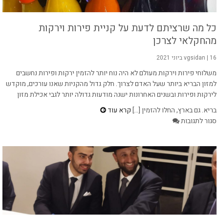
כל מה שרציתם לדעת על קניית פירות וירקות
מהחקלאי לצרכן
16 ביוני 2021
|
vgsidan
משלוחי פירות וירקות מעולם לא היה נוח יותר להזמין ירקות ופירות נחשבים
למזון הבריא ביותר שעל האדם לצרוך. חלק גדול מהקניות שאנו עורכים, מוקדש
לירקות ופירות ובשנים האחרונות ישנה מודעות גדולה יותר לגבי אכילת מזון
בריא. גם בארץ, החלו להזמין [...]
קרא עוד
על
סגור לתגובות
כל
מה
שרציתם
לדעת
על
קניית
פירות
וירקות
מהחקלאי