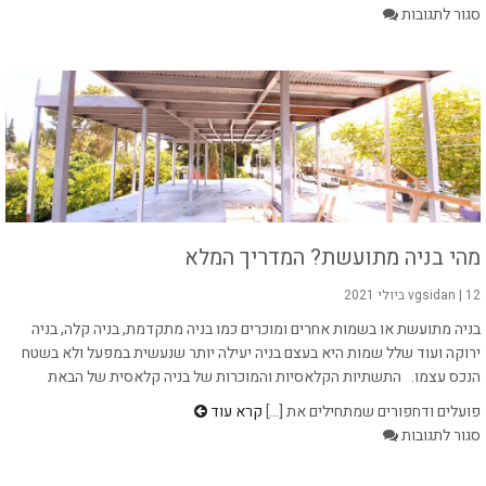
על
סגור לתגובות
משלוח
ירקות?
רק
עם
ירק
השדה!
מהי בניה מתועשת? המדריך המלא
12 ביולי 2021
|
vgsidan
בניה מתועשת או בשמות אחרים ומוכרים כמו בניה מתקדמת, בניה קלה, בניה
ירוקה ועוד שלל שמות היא בעצם בניה יעילה יותר שנעשית במפעל ולא בשטח
הנכס עצמו. התשתיות הקלאסיות והמוכרות של בניה קלאסית של הבאת
פועלים ודחפורים שמתחילים את [...]
קרא עוד
על
סגור לתגובות
מהי
בניה