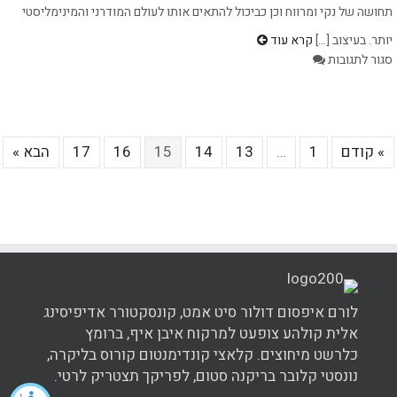
תחושה של נקי ומרווח וכן כביכול להתאים אותו לעולם המודרני והמינימליסטי
יותר. בעיצוב [...]
קרא עוד
על
סגור לתגובות
כל
מה
שרציתם
לדעת
» קודם
1
…
13
14
15
16
17
הבא »
על
עיצוב
פנים
מודרני
לורם איפסום דולור סיט אמט, קונסקטורר אדיפיסינג
אלית קולהע צופעט למרקוח איבן איף, ברומץ
כלרשט מיחוצים. קלאצי קונדימנטום קורוס בליקרה,
נונסטי קלובר בריקנה סטום, לפריקך תצטריק לרטי.