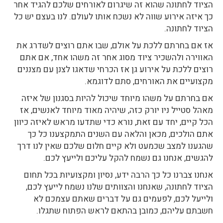
הציוד לחתונה שהוא זה שיגרום לאורחים שלכם להגיד אחר
כך איזה אירוע שווה לא נשכח אותו לעולם. לנו בעצם יש כל
הציוד לחתונה.
אז אם בחרתם ללכת על אולם, שבו אתם רוצים לשדרג את
האווירה ולהשכיר ציוד מסוג אחר זה משהו אחד, אם אתם
רוצים ללכת על אירוע גן אז הכרחי שדאגו לצנן עם מצננים
מקצועיים את האורחים, סתם לדוגמא.
אם בחרתם על משהו מיוחד שיכול להיות בסגנון של איזה
מאהל סטייל ניו יורק כזה, שיהיה מאוד מיוחד לאנשים, אז
הכל קיים, יחד עם זאת, נורא כדי שתדעו מראש לאיזה כיוון
אתם הולכים, מכאן והלאה עם השנים התמקצענו כל כך
שהגענו למצב שכמעט ולא קיים חלום שלכם שאין לנו דרך
להגשים, אנחנו גם נשמח להקל עליכם ולייעץ לכם.
אנחנו צברנו כל כך הרבה ידע, נסיון ומקצועיות בכל תחום
הציוד לחתונה, שאנחנו והצוותים שלנו נשמח לייעץ לכם,
ולייעל לכם, לפעמים גם על דברים שאתם עצמכם לא
חשבתם עליהם, כמובן בהתאם לראש הפתוח שתגלו.